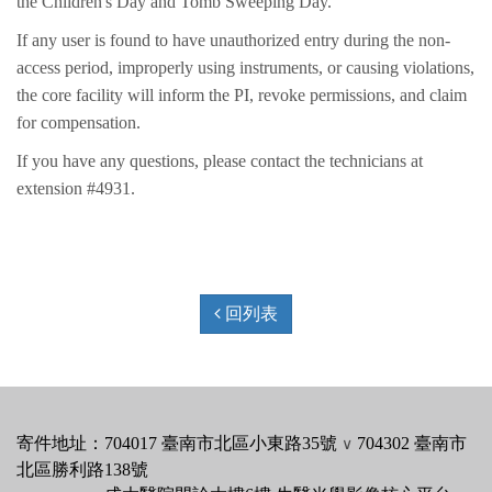
the Children's Day and Tomb Sweeping Day.
If any user is found to have unauthorized entry during the non-
access period, improperly using instruments, or causing violations,
the core facility will inform the PI, revoke permissions, and claim
for compensation.
If you have any questions, please contact the technicians at
extension #4931.
回列表
寄件地址：704017 臺南市北區小東路35號
704302 臺南市
∨
北區勝利路138號